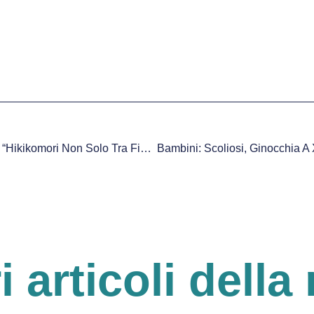
Pamela D’Oria, Psicologa: “Hikikomori Non Solo Tra Figli Unici. Bisogna Aiutare Le Famiglie”
ri articoli della 