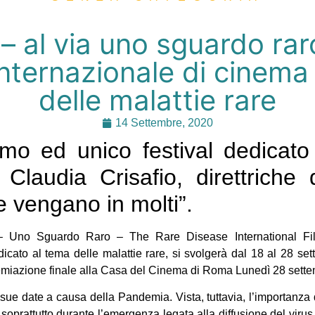
 al via uno sguardo raro
 internazionale di cinema
delle malattie rare
14 Settembre, 2020
mo ed unico festival dedicato
 Claudia Crisafio, direttriche d
 vengano in molti”.
Uno Sguardo Raro – The Rare Disease International Film 
icato al tema delle malattie rare, si svolgerà dal 18 al 28 se
emiazione finale alla Casa del Cinema di Roma Lunedì 28 sette
 sue date a causa della Pandemia. Vista, tuttavia, l’importanza d
 soprattutto durante l’emergenza legata alla diffusione del viru