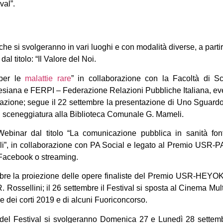
val”.
 che si svolgeranno in vari luoghi e con modalità diverse, a part
al titolo: “Il Valore del Noi.
per le
malattie rare
” in collaborazione con la Facoltà di 
Salesiana e FERPI – Federazione Relazioni Pubbliche Italiana, 
ione; segue il 22 settembre la presentazione di Uno Sguardo 
di sceneggiatura alla Biblioteca Comunale G. Mameli.
Webinar dal titolo “La comunicazione pubblica in sanità font
ragili”, in collaborazione con PA Social e legato al Premio USR
 Facebook o streaming.
mbre la proiezione delle opere finaliste del Premio USR-HEYOK
R. Rossellini; il 26 settembre il Festival si sposta al Cinema Mul
e dei corti 2019 e di alcuni Fuoriconcorso.
 del Festival si svolgeranno Domenica 27 e Lunedì 28 settem