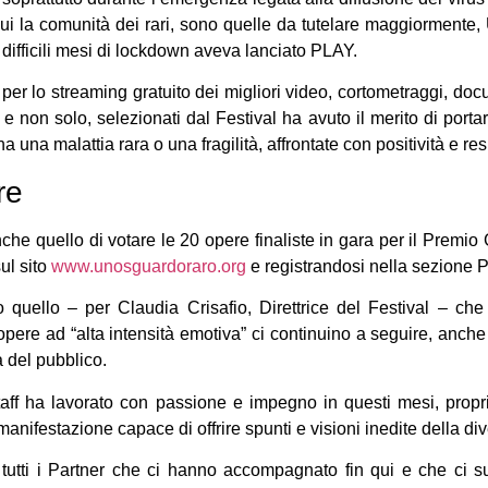
ra cui la comunità dei rari, sono quelle da tutelare maggiorment
i difficili mesi di lockdown aveva lanciato PLAY.
per lo streaming gratuito dei migliori video, cortometraggi, doc
à e non solo, selezionati dal Festival ha avuto il merito di porta
ha una malattia rara o una fragilità, affrontate con positività e res
re
anche quello di votare le 20 opere finaliste in gara per il Premio
ul sito
www.unosguardoraro.org
e registrandosi nella sezione 
o quello – per Claudia Crisafio, Direttrice del Festival – che 
re ad “alta intensità emotiva” ci continuino a seguire, anche 
a del pubblico.
taff ha lavorato con passione e impegno in questi mesi, propr
 manifestazione capace di offrire spunti e visioni inedite della div
e tutti i Partner che ci hanno accompagnato fin qui e che ci s