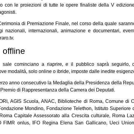
con le proiezioni di tutte le opere finaliste della V edizio
agonisti.
erimonia di Premiazione Finale, nel corso della quale saranno p
gi nazionali, internazionali, animazione e documentari, event
aro.tv.
offline
 sale cominciano a riaprire, e il pubblico saprà seguirlo,
e modalità, solo online o ibride, imposte dalle inedite esigenz
l terzo anno consecutivo la Medaglia della Presidenza della Repub
l Premio di Rappresentanza della Camera dei Deputati.
UTORI, AGIS Scuola, ANAC, Biblioteche di Roma, Comune di C
 Fondazione Mondino, Fondazione Telethon, Istituto Superiore 
, Roma Capitale Assessorato alla Crescita culturale, Roma La
 FIMR onlus, IFO Regina Elena San Gallicano, Ueci Unione