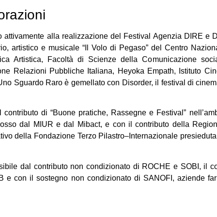
orazioni
no attivamente alla realizzazione del Festival Agenzia DIRE 
io, artistico e musicale “Il Volo di Pegaso” del Centro Nazional
ca Artistica, Facoltà di Scienze della Comunicazione social
e Relazioni Pubbliche Italiana, Heyoka Empath, Istituto Cin
Uno Sguardo Raro è gemellato con Disorder, il festival di cinem
 il contributo di “Buone pratiche, Rassegne e Festival” nell’a
sso dal MIUR e dal Mibact, e con il contributo della Regio
ativo della Fondazione Terzo Pilastro–Internazionale presiedut
ossibile dal contributo non condizionato di ROCHE e SOBI, il c
e con il sostegno non condizionato di SANOFI, aziende far