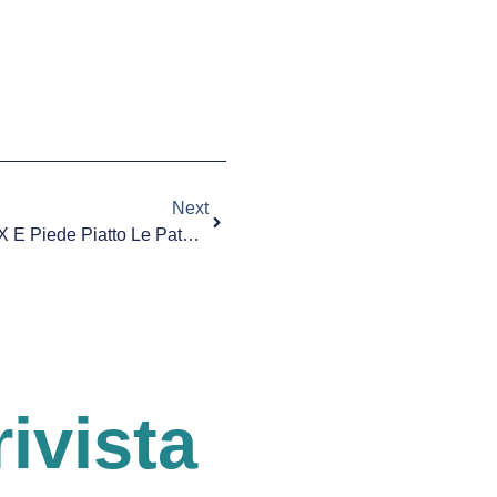
Next
Bambini: Scoliosi, Ginocchia A X E Piede Piatto Le Patologie Più Comuni Del Sistema Scheletrico
rivista