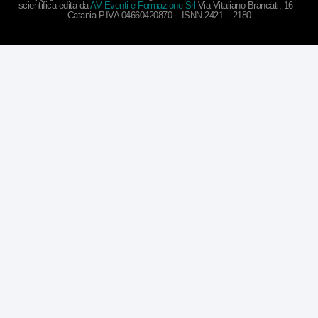
scientifica edita da
AV Eventi e Formazione Srl
Via Vitaliano Brancati, 16 –
Catania P.IVA 04660420870 – ISNN 2421 – 2180