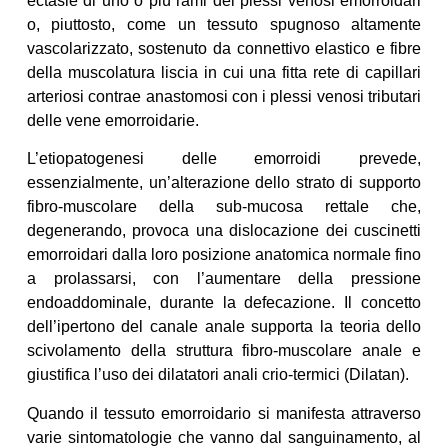
ectasie di uno o più rami dei plessi venosi emorroidari
o, piuttosto, come un tessuto spugnoso altamente
vascolarizzato, sostenuto da connettivo elastico e fibre
della muscolatura liscia in cui una fitta rete di capillari
arteriosi contrae anastomosi con i plessi venosi tributari
delle vene emorroidarie.
L’etiopatogenesi delle emorroidi prevede,
essenzialmente, un’alterazione dello strato di supporto
fibro-muscolare della sub-mucosa rettale che,
degenerando, provoca una dislocazione dei cuscinetti
emorroidari dalla loro posizione anatomica normale fino
a prolassarsi, con l’aumentare della pressione
endoaddominale, durante la defecazione. Il concetto
dell’ipertono del canale anale supporta la teoria dello
scivolamento della struttura fibro-muscolare anale e
giustifica l’uso dei dilatatori anali crio-termici (Dilatan).
Quando il tessuto emorroidario si manifesta attraverso
varie sintomatologie che vanno dal sanguinamento, al