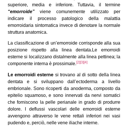
superiore, media e inferiore. Tuttavia, il termine
“emorroide”
viene comunemente utilizzato per
indicare il processo patologico della malattia
emorroidaria sintomatica invece di denotare la normale
struttura anatomica.
La classificazione di un’emorroide corrisponde alla sua
posizione rispetto alla linea dentata.Le emorroidi
esterne si localizzano distalmente alla linea pettinea; la
[2]
[3]
[4]
componente interna è prossimale.
Le emorroidi esterne
si trovano al di sotto della linea
dentata e si sviluppano dall’ectoderma a livello
embrionale. Sono ricoperti da anoderma, composto da
epitelio squamoso, e sono innervati da nervi somatici
che forniscono la pelle perianale in grado di produrre
dolore. I deflussi vascolari delle emorroidi esterne
avvengono attraverso le vene rettali inferiori nei vasi
pudendo e, perciò, nelle vene iliache interne.