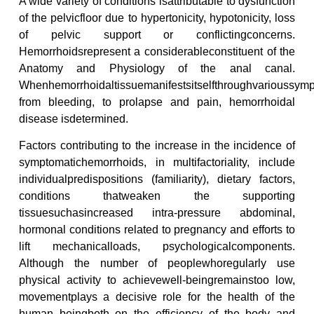
A wide variety of conditions isattributable to dysfunction
of the pelvicfloor due to hypertonicity, hypotonicity, loss
of pelvic support or conflictingconcerns.
Hemorrhoidsrepresent a considerableconstituent of the
Anatomy and Physiology of the anal canal.
Whenhemorrhoidaltissuemanifestsitselfthroughvarioussym
from bleeding, to prolapse and pain, hemorrhoidal
disease isdetermined.
Factors contributing to the increase in the incidence of
symptomatichemorrhoids, in multifactoriality, include
individualpredispositions (familiarity), dietary factors,
conditions thatweaken the supporting
tissuesuchasincreased intra-pressure abdominal,
hormonal conditions related to pregnancy and efforts to
lift mechanicalloads, psychologicalcomponents.
Although the number of peoplewhoregularly use
physical activity to achievewell-beingremainstoo low,
movementplays a decisive role for the health of the
human beingboth on the efficiency of the body and