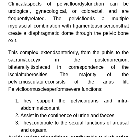
Clinicalaspects of pelvicfloordysfunction can be
urological, gynecological, or colorectal, and are
frequentlyrelated. The pelvicflooris a multiple
myofascial combination with ligamentousinsertionsthat
create a diaphragmatic dome through the pelvic bone
exit.
This complex extendsanteriorly, from the pubis to the
sacrum/coccyx in the posteriorregion;
bilaterallyitisplaced in correspondence of the
ischialtuberosities. The majority of the
pelvicmusculatureconsists of the anus lift.
Pelvicfloormusclesperformseveralfunctions:
They support the pelvicorgans and intra-
abdominalcontent;
Assist in the continence of urine and faeces;
Theycontribute to the sexual functions of arousal
and orgasm.