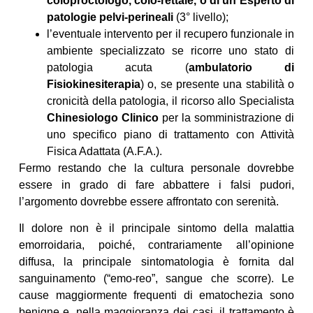
coloproctologo, colo-rettale, o di un Esperto di
patologie pelvi-perineali
(3° livello);
l’eventuale intervento per il recupero funzionale in
ambiente specializzato se ricorre uno stato di
patologia acuta (
ambulatorio di
Fisiokinesiterapia
) o, se presente una stabilità o
cronicità della patologia, il ricorso allo Specialista
Chinesiologo Clinico
per la somministrazione di
uno specifico piano di trattamento con Attività
Fisica Adattata (A.F.A.).
Fermo restando che la cultura personale dovrebbe
essere in grado di fare abbattere i falsi pudori,
l’argomento dovrebbe essere affrontato con serenità.
Il dolore non è il principale sintomo della malattia
emorroidaria, poiché, contrariamente all’opinione
diffusa, la principale sintomatologia è fornita dal
sanguinamento (“emo-reo”, sangue che scorre). Le
cause maggiormente frequenti di ematochezia sono
benigne e, nella maggioranza dei casi, il trattamento è