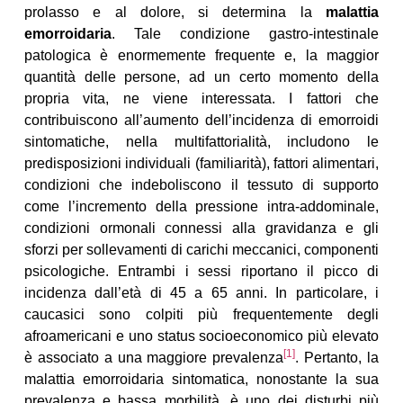
prolasso e al dolore, si determina la
malattia
emorroidaria
. Tale condizione gastro-intestinale
patologica è enormemente frequente e, la maggior
quantità delle persone, ad un certo momento della
propria vita, ne viene interessata. I fattori che
contribuiscono all’aumento dell’incidenza di emorroidi
sintomatiche, nella multifattorialità, includono le
predisposizioni individuali (familiarità), fattori alimentari,
condizioni che indeboliscono il tessuto di supporto
come l’incremento della pressione intra-addominale,
condizioni ormonali connessi alla gravidanza e gli
sforzi per sollevamenti di carichi meccanici, componenti
psicologiche. Entrambi i sessi riportano il picco di
incidenza dall’età di 45 a 65 anni. In particolare, i
caucasici sono colpiti più frequentemente degli
afroamericani e uno status socioeconomico più elevato
[1]
è associato a una maggiore prevalenza
. Pertanto, la
malattia emorroidaria sintomatica, nonostante la sua
prevalenza e bassa morbilità, è uno dei disturbi più