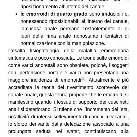
riposizionamento all’interno del canale.
le emorroidi di quarto grado
sono irriducibili e,
nonessendo riposizionabili all’interno del canale,
lamucosa anale permane costantemente al di
fuori della rima anale nonostante i tentativi di
normalizzazione con la manipolazione.
L’esatta fisiopatologia della malattia emorroidaria
sintomatica è poco conosciuta. Le teorie sulle emorroidi
come varici anorettali sono obsolete, poiché, i soggetti
con ipertensione portale e varici non presentano una
[5]
maggiore incidenza di emorroidi
. Attualmente è più
accreditata la teoria del rivestimento scorrevole del
canale anale; questa teoria propone che le emorroidi si
manifestino quando i tessuti di supporto dei cuscinetti
anali si deteriorano. Si ritiene che l’incremento dell’età,
un’attività di intensi sollevamenti di carichi meccanici,
lo sforzo derivante dalla defecazione associato a una
prolungata seduta nel water, contribuiscano alla