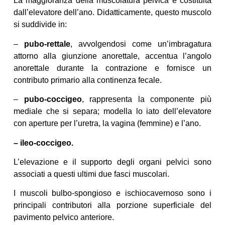
La maggioranza della muscolatura pelvica è costituita
dall’elevatore dell’ano. Didatticamente, questo muscolo
si suddivide in:
–
pubo-rettale
, avvolgendosi come un’imbragatura
attorno alla giunzione anorettale, accentua l’angolo
anorettale durante la contrazione e fornisce un
contributo primario alla continenza fecale.
–
pubo-coccigeo
, rappresenta la componente più
mediale che si separa; modella lo iato dell’elevatore
con aperture per l’uretra, la vagina (femmine) e l’ano.
– ileo-coccigeo.
L’elevazione e il supporto degli organi pelvici sono
associati a questi ultimi due fasci muscolari.
I muscoli bulbo-spongioso e ischiocavernoso sono i
principali contributori alla porzione superficiale del
pavimento pelvico anteriore.