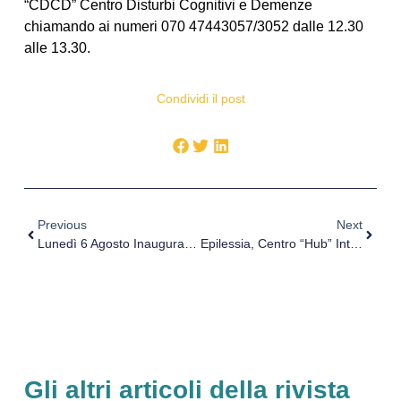
“CDCD” Centro Disturbi Cognitivi e Demenze
chiamando ai numeri 070 47443057/3052 dalle 12.30
alle 13.30.
Condividi il post
Previous
Next
Lunedì 6 Agosto Inaugurazione Dei Nuovi Locali Del Servizio Di NPIA Di Sciacca
Epilessia, Centro “Hub” Interaziendale Per Curarla Con La Chirurgia
Gli altri articoli della rivista