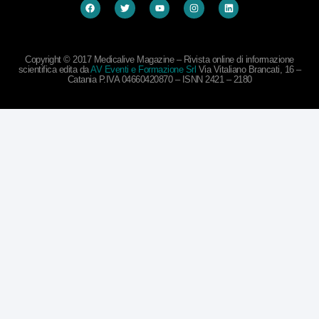
Copyright © 2017 Medicalive Magazine – Rivista online di informazione
scientifica edita da
AV Eventi e Formazione Srl
Via Vitaliano Brancati, 16 –
Catania P.IVA 04660420870 – ISNN 2421 – 2180