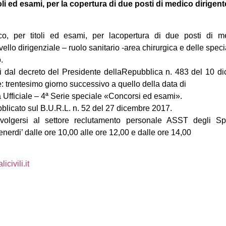
li ed esami, per la copertura di due posti di medico dirigente
co, per titoli ed esami, per lacopertura di due posti di me
ivello dirigenziale – ruolo sanitario -area chirurgica e delle specia
.
isti dal decreto del Presidente dellaRepubblica n. 483 del 10 
trentesimo giorno successivo a quello della data di
 Ufficiale – 4ª Serie speciale «Concorsi ed esami».
bblicato sul B.U.R.L. n. 52 del 27 dicembre 2017.
rivolgersi al settore reclutamento personale ASST degli Spe
nerdi’ dalle ore 10,00 alle ore 12,00 e dalle ore 14,00
civili.it