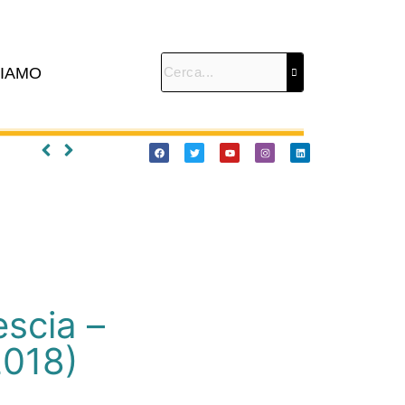
SIAMO
escia –
2018)