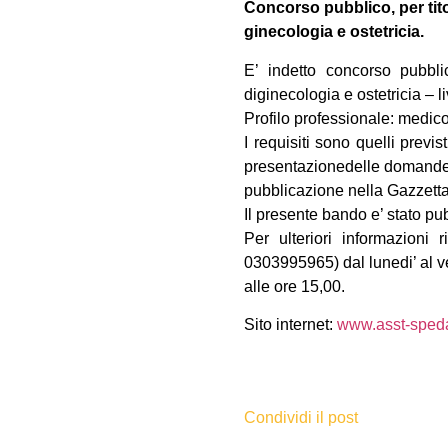
Concorso pubblico, per tito
ginecologia e ostetricia.
E’ indetto concorso pubbli
diginecologia e ostetricia – l
Profilo professionale: medico
I requisiti sono quelli prev
presentazionedelle domande: 
pubblicazione nella Gazzetta
Il presente bando e’ stato pu
Per ulteriori informazioni 
0303995965) dal lunedi’ al ve
alle ore 15,00.
Sito internet:
www.asst-spedali
Condividi il post