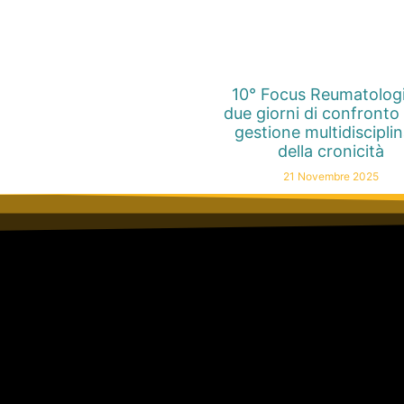
10° Focus Reumatolog
due giorni di confronto 
gestione multidiscipli
della cronicità
21 Novembre 2025