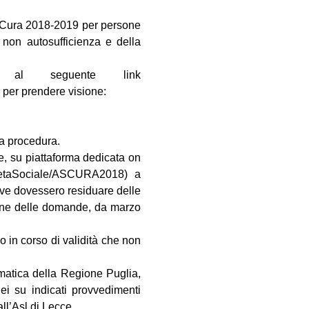
di Cura 2018-2019 per persone
 non autosufficienza e della
le al seguente link
 per prendere visione:
la procedura.
e, su piattaforma dedicata on
darietaSociale/ASCURA2018) a
ove dovessero residuare delle
zione delle domande, da marzo
o in corso di validità che non
matica della Regione Puglia,
nei su indicati provvedimenti
ll’Asl di Lecce.