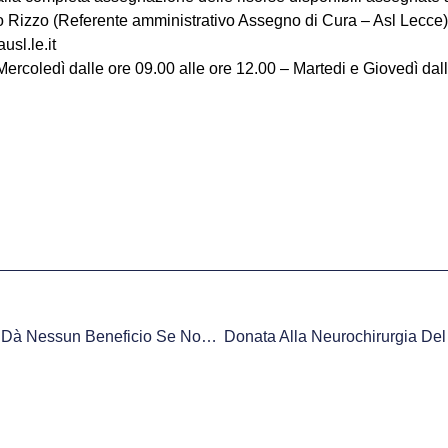
lo Rizzo (Referente amministrativo Assegno di Cura – Asl Lecce)
sl.le.it
ercoledì dalle ore 09.00 alle ore 12.00 – Martedi e Giovedì dall
Un’aspirina Al Giorno Non Dà Nessun Beneficio Se Non Sei A Rischio