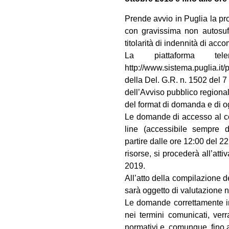
Prende avvio in Puglia la pr
con gravissima non autosuff
titolarità di indennità di a
La piattaforma tel
http://www.sistema.puglia.it
della Del. G.R. n. 1502 del 7
dell’Avviso pubblico regiona
del format di domanda e di o
Le domande di accesso al con
line (accessibile sempre da
partire dalle ore 12:00 del 
risorse, si procederà all’at
2019.
All’atto della compilazione d
sarà oggetto di valutazione 
Le domande correttamente in
nei termini comunicati, verr
normativi e, comunque, fino 