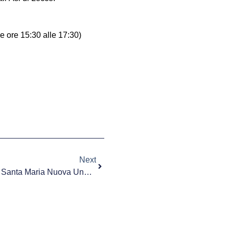
e ore 15:30 alle 17:30)
Next
Donata Alla Neurochirurgia Del Santa Maria Nuova Una Colonna Per Neurochirurgia Endoscopica