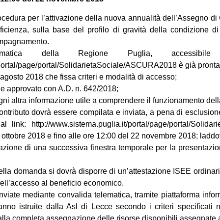
ocedura per l’attivazione della nuova annualità dell’Assegno 
icienza, sulla base del profilo di gravità della condizione di
ccompagnamento.
ematica della Regione Puglia, accessibi
/portal/page/portal/SolidarietaSociale/ASCURA2018 è già pronta
 agosto 2018 che fissa criteri e modalità di accesso;
le approvato con A.D. n. 642/2018;
gni altra informazione utile a comprendere il funzionamento del
tributo dovrà essere compilata e inviata, a pena di esclusion
l link: http://www.sistema.puglia.it/portal/page/portal/Soli
22 ottobre 2018 e fino alle ore 12:00 del 22 novembre 2018; ladd
tivazione di una successiva finestra temporale per la presenta
ella domanda si dovrà disporre di un’attestazione ISEE ordinari
nell’accesso al beneficio economico.
viate mediante convalida telematica, tramite piattaforma infor
anno istruite dalla Asl di Lecce secondo i criteri specificati 
alla completa assegnazione delle risorse disponibili assegnate a