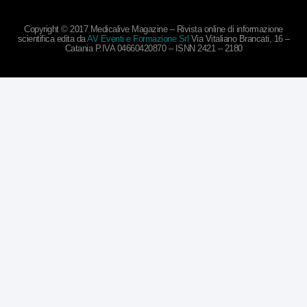
Copyright © 2017 Medicalive Magazine – Rivista online di informazione
scientifica edita da
AV Eventi e Formazione Srl
Via Vitaliano Brancati, 16 –
Catania P.IVA 04660420870 – ISNN 2421 – 2180