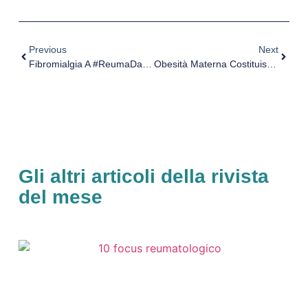
Previous
Next
Fibromialgia A #ReumaDays Ragusa, Parla Giusy Fabio Di Aisf Sicilia
Obesità Materna Costituisce Un Problema Di Salute Globale
Gli altri articoli della rivista
del mese