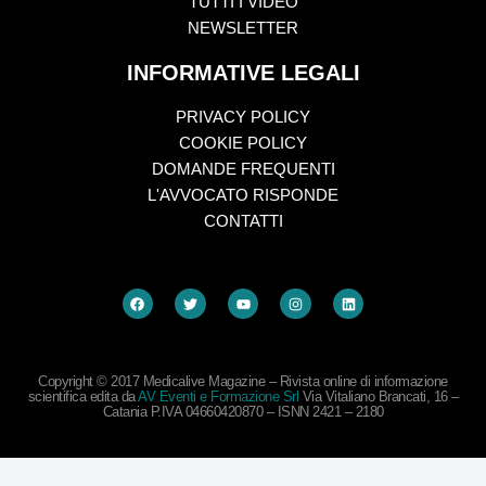
TUTTI I VIDEO
NEWSLETTER
INFORMATIVE LEGALI
PRIVACY POLICY
COOKIE POLICY
DOMANDE FREQUENTI
L'AVVOCATO RISPONDE
CONTATTI
Copyright © 2017 Medicalive Magazine – Rivista online di informazione
scientifica edita da
AV Eventi e Formazione Srl
Via Vitaliano Brancati, 16 –
Catania P.IVA 04660420870 – ISNN 2421 – 2180