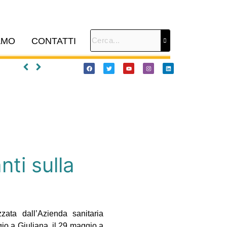
AMO
CONTATTI
nti sulla
zata dall’Azienda sanitaria
gio a Giuliana, il 29 maggio a