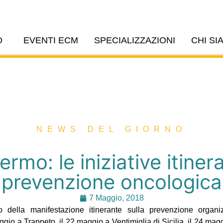
O
EVENTI ECM
SPECIALIZZAZIONI
CHI SI
NEWS DEL GIORNO
rmo: le iniziative itinera
prevenzione oncologica
7 Maggio, 2018
 della manifestazione itinerante sulla prevenzione organiz
gio a Trappeto, il 22 maggio a Ventimiglia di Sicilia, il 24 mag