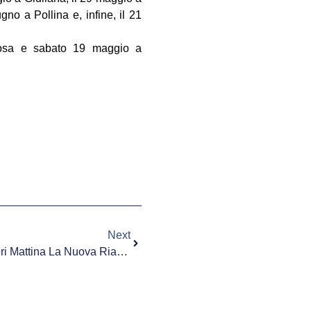
gno a Pollina e, infine, il 21
nosa e sabato 19 maggio a
Next
Garibaldi Nesima: Inaugurata Ieri Mattina La Nuova Rianimazione Pediatrica