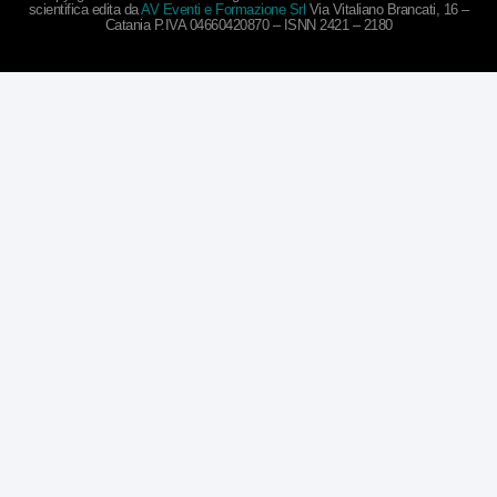
scientifica edita da
AV Eventi e Formazione Srl
Via Vitaliano Brancati, 16 –
Catania P.IVA 04660420870 – ISNN 2421 – 2180