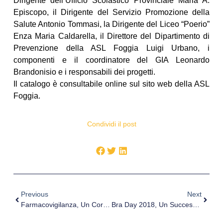
Dirigente dell’Ufficio Scolastico Provinciale Maria A.
Episcopo, il Dirigente del Servizio Promozione della
Salute Antonio Tommasi, la Dirigente del Liceo “Poerio”
Enza Maria Caldarella, il Direttore del Dipartimento di
Prevenzione della ASL Foggia Luigi Urbano, i
componenti e il coordinatore del GIA Leonardo
Brandonisio e i responsabili dei progetti.
Il catalogo è consultabile online sul sito web della ASL
Foggia.
Condividi il post
Previous
Next
Farmacovigilanza, Un Corso Per Mmg
Bra Day 2018, Un Successo La Prima Edizione Della Giornata Mondiale Per La Consapevolezza Sulla Ricostruzione Mammaria