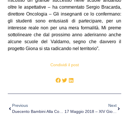
riscosso un grande successo nelle scuole andando
oltre le aspettative – ha commentato Sergio Bracarda,
direttore Oncologia – Gli insegnanti ce lo confermano:
gli studenti sono entusiasti di partecipare, per un
interesse reale non per una mera formalità. Mi preme
sottolineare che dal prossimo anno aderiranno anche
alcune scuole del Valdarno, segno che davvero il
progetto Giona si sta radicando nel territorio”.
Condividi il post
Previous
Next
Duecento Bambini Alla Conquista Dell’Ospedale Di Mestre
17 Maggio 2018 – XIV Giornata Mondiale Contro L’Ipertensione Arteriosa