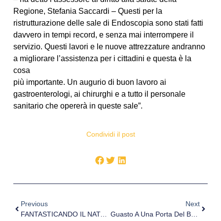
Regione, Stefania Saccardi – Questi per la
ristrutturazione delle sale di Endoscopia sono stati fatti
davvero in tempi record, e senza mai interrompere il
servizio. Questi lavori e le nuove attrezzature andranno
a migliorare l’assistenza per i cittadini e questa è la
cosa
più importante. Un augurio di buon lavoro ai
gastroenterologi, ai chirurghi e a tutto il personale
sanitario che opererà in queste sale”.
Condividi il post
Previous
Next
FANTASTICANDO IL NATALE. Canti, Danze, Laboratori Artistici E Tanto Divertimento Per I Bambini Del Reparto Di Pediatria Del Presidio Ospedaliero G.B. Grassi Di Ostia.
Guasto A Una Porta Del Bunker, A Chieti Sedute Ridotte Per La Radioterapia