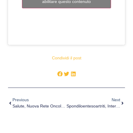
abilitare questo contenuto
Condividi il post
Previous
Next
Salute, Nuova Rete Oncologica Siciliana
Spondiloentesoartriti, Intervista Al Dott. Salvatore D’Angelo