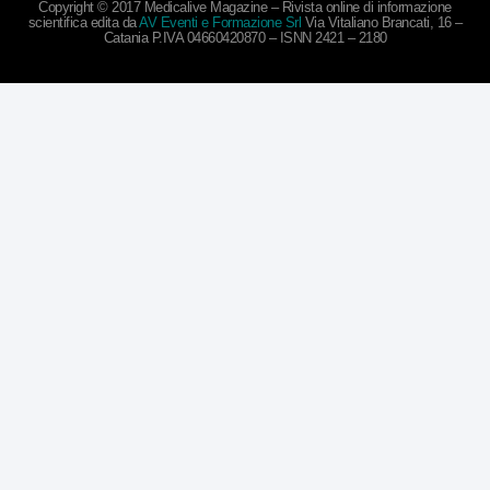
Copyright © 2017 Medicalive Magazine – Rivista online di informazione
scientifica edita da
AV Eventi e Formazione Srl
Via Vitaliano Brancati, 16 –
Catania P.IVA 04660420870 – ISNN 2421 – 2180