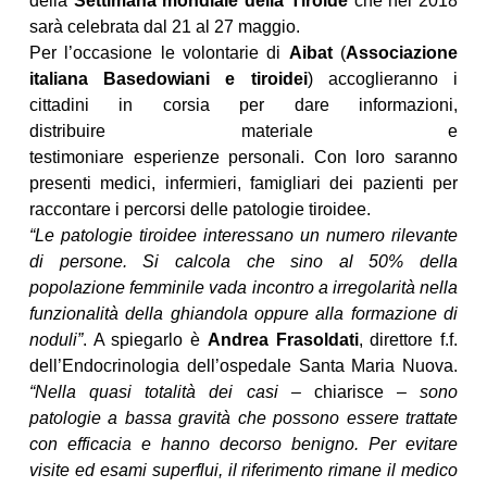
della
Settimana mondiale della Tiroide
che nel 2018
sarà celebrata dal 21 al 27 maggio.
Per l’occasione le volontarie di
Aibat
(
Associazione
italiana Basedowiani e tiroidei
) accoglieranno i
cittadini in corsia per dare informazioni,
distribuire materiale e
testimoniare esperienze personali. Con loro saranno
presenti medici, infermieri, famigliari dei pazienti per
raccontare i percorsi delle patologie tiroidee.
“Le patologie tiroidee interessano un numero rilevante
di persone. Si calcola che sino al 50% della
popolazione femminile vada incontro a irregolarità nella
funzionalità della ghiandola oppure alla formazione di
noduli”
. A spiegarlo è
Andrea Frasoldati
, direttore f.f.
dell’Endocrinologia dell’ospedale Santa Maria Nuova.
“Nella quasi totalità dei casi
– chiarisce –
sono
patologie a bassa gravità che possono essere trattate
con efficacia e hanno decorso benigno. Per evitare
visite ed esami superflui, il riferimento rimane il medico