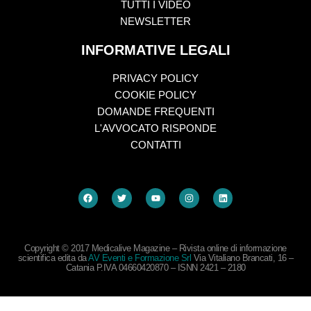
TUTTI I VIDEO
NEWSLETTER
INFORMATIVE LEGALI
PRIVACY POLICY
COOKIE POLICY
DOMANDE FREQUENTI
L'AVVOCATO RISPONDE
CONTATTI
Copyright © 2017 Medicalive Magazine – Rivista online di informazione
scientifica edita da
AV Eventi e Formazione Srl
Via Vitaliano Brancati, 16 –
Catania P.IVA 04660420870 – ISNN 2421 – 2180