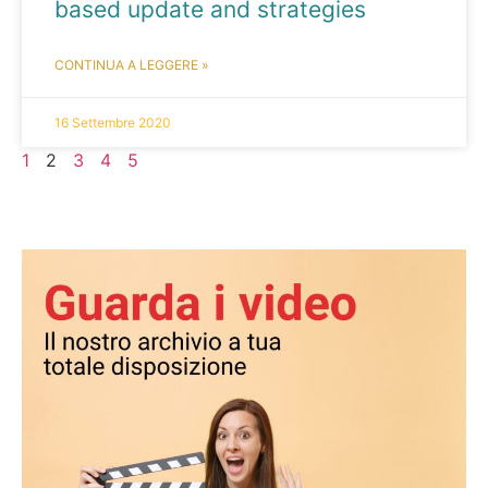
based update and strategies
CONTINUA A LEGGERE »
16 Settembre 2020
1
2
3
4
5