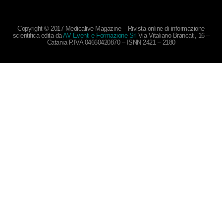
Copyright © 2017 Medicalive Magazine – Rivista online di informazione
scientifica edita da
AV Eventi e Formazione Srl
Via Vitaliano Brancati, 16 –
Catania P.IVA 04660420870 – ISNN 2421 – 2180