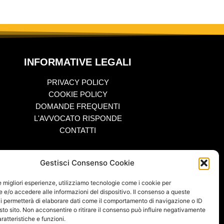
INFORMATIVE LEGALI
PRIVACY POLICY
COOKIE POLICY
DOMANDE FREQUENTI
L'AVVOCATO RISPONDE
CONTATTI
Gestisci Consenso Cookie
le migliori esperienze, utilizziamo tecnologie come i cookie per
e/o accedere alle informazioni del dispositivo. Il consenso a queste
i permetterà di elaborare dati come il comportamento di navigazione o ID
ati, 16 – Catania P.IVA 04660420870 – ISNN 2421 – 2180
sto sito. Non acconsentire o ritirare il consenso può influire negativamente
ratteristiche e funzioni.