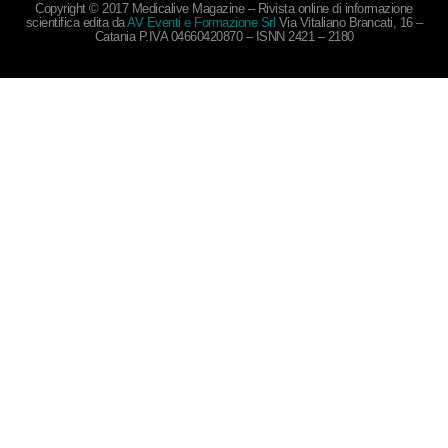
Copyright © 2017 Medicalive Magazine – Rivista online di informazione
scientifica edita da
AV Eventi e Formazione Srl
Via Vitaliano Brancati, 16 –
Catania P.IVA 04660420870 – ISNN 2421 – 2180