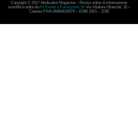
Copyright © 2017 Medicalive Magazine – Rivista online di informazione
scientifica edita da
AV Eventi e Formazione Srl
Via Vitaliano Brancati, 16 –
Catania P.IVA 04660420870 – ISNN 2421 – 2180