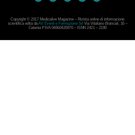
Copyright © 2017 Medicalive Magazine – Rivista online di informazione
scientifica edita da
AV Eventi e Formazione Srl
Via Vitaliano Brancati, 16 –
Catania P.IVA 04660420870 – ISNN 2421 – 2180