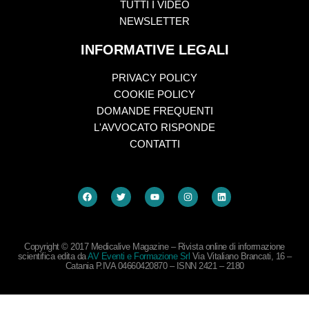
TUTTI I VIDEO
NEWSLETTER
INFORMATIVE LEGALI
PRIVACY POLICY
COOKIE POLICY
DOMANDE FREQUENTI
L'AVVOCATO RISPONDE
CONTATTI
Copyright © 2017 Medicalive Magazine – Rivista online di informazione
scientifica edita da
AV Eventi e Formazione Srl
Via Vitaliano Brancati, 16 –
Catania P.IVA 04660420870 – ISNN 2421 – 2180