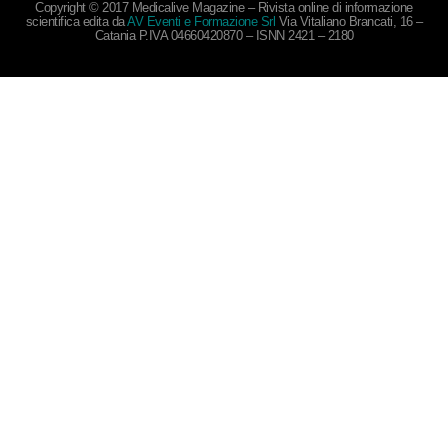
Copyright © 2017 Medicalive Magazine – Rivista online di informazione
scientifica edita da
AV Eventi e Formazione Srl
Via Vitaliano Brancati, 16 –
Catania P.IVA 04660420870 – ISNN 2421 – 2180