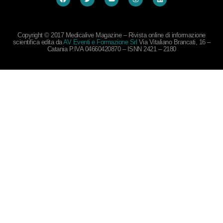
Copyright © 2017 Medicalive Magazine – Rivista online di informazione
scientifica edita da
AV Eventi e Formazione Srl
Via Vitaliano Brancati, 16 –
Catania P.IVA 04660420870 – ISNN 2421 – 2180