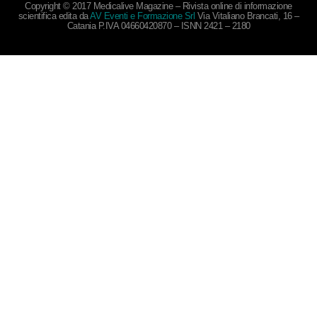
Copyright © 2017 Medicalive Magazine – Rivista online di informazione
scientifica edita da
AV Eventi e Formazione Srl
Via Vitaliano Brancati, 16 –
Catania P.IVA 04660420870 – ISNN 2421 – 2180