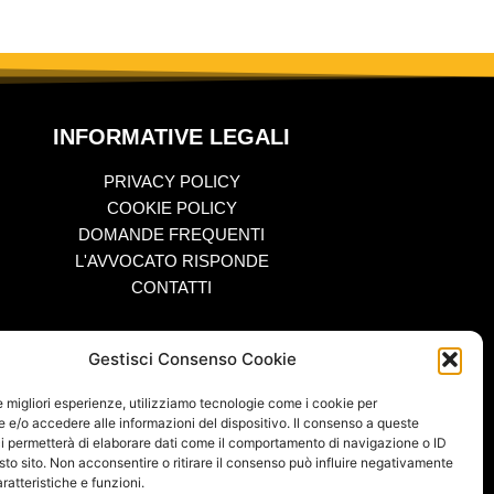
INFORMATIVE LEGALI
PRIVACY POLICY
COOKIE POLICY
DOMANDE FREQUENTI
L'AVVOCATO RISPONDE
CONTATTI
Gestisci Consenso Cookie
le migliori esperienze, utilizziamo tecnologie come i cookie per
e/o accedere alle informazioni del dispositivo. Il consenso a queste
i permetterà di elaborare dati come il comportamento di navigazione o ID
ati, 16 – Catania P.IVA 04660420870 – ISNN 2421 – 2180
sto sito. Non acconsentire o ritirare il consenso può influire negativamente
ratteristiche e funzioni.