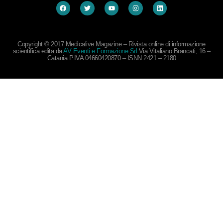
Copyright © 2017 Medicalive Magazine – Rivista online di informazione
scientifica edita da
AV Eventi e Formazione Srl
Via Vitaliano Brancati, 16 –
Catania P.IVA 04660420870 – ISNN 2421 – 2180