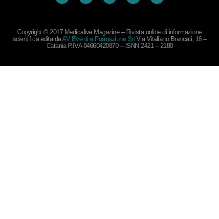
Copyright © 2017 Medicalive Magazine – Rivista online di informazione
scientifica edita da
AV Eventi e Formazione Srl
Via Vitaliano Brancati, 16 –
Catania P.IVA 04660420870 – ISNN 2421 – 2180